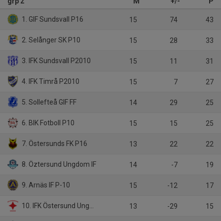
grp 2
M
+/-
P
1. GIF Sundsvall P16
15
74
43
2. Selånger SK P10
15
28
33
3. IFK Sundsvall P2010
15
11
31
4. IFK Timrå P2010
15
7
27
5. Sollefteå GIF FF
14
29
25
6. BIK Fotboll P10
15
15
25
7. Östersunds FK P16
13
22
22
8. Öztersund Ungdom IF
14
-7
19
9. Arnäs IF P-10
15
-12
17
10. IFK Östersund Ungdom U 16
13
-29
15