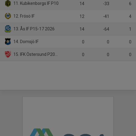
11. Kubikenborgs IF P10
14
-33
6
12. Frösö IF
12
-41
4
13. Ås IF P15-17 2026
14
-64
1
14. Domsjö IF
0
0
0
15. IFK Östersund P2010
0
0
0