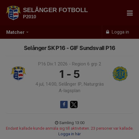
SELÅNGER FOTBOLL
P2010
Logga in
Matcher
Selånger SK P16 - GIF Sundsvall P16
P16 Div.1 2026 - Region 6 grp 2
1 - 5
4 jul, 14:00, Selånger IP, Naturgräs
A-lagsplan
Samling 13:00
Endast kallade kunde anmäla sig till aktiviteten. 23 personer var kallade.
Logga in här