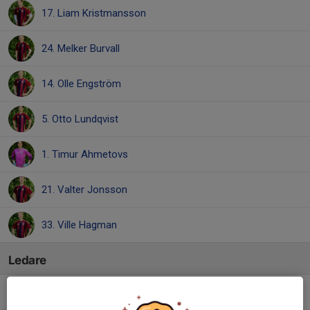
17. Liam Kristmansson
24. Melker Burvall
14. Olle Engström
5. Otto Lundqvist
1. Timur Ahmetovs
21. Valter Jonsson
33. Ville Hagman
Ledare
Carina Myrskog Nyman
Lagledare