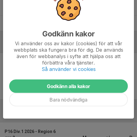
Seref Sevgin
Tränare
Thomas Jonsson
Huvudtränare/Kontaktperson
Godkänn kakor
Vi använder oss av kakor (cookies) för att vår
Referat
webbplats ska fungera bra för dig. De används
även för webbanalys i syfte att hjälpa oss att
förbättra våra tjänster.
Inget referat skrivet
Så använder vi cookies
Godkänn alla kakor
Bara nödvändiga
Tabell
P16 Div.1 2026 - Region 6