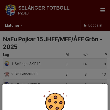
SELÅNGER FOTBOLL
P2010
Logga in
Matcher
NaFu Pojkar 15 JHFF/MFF/ÅFF Grön -
2025
Lag
M
+/-
P
1. Selånger SK P10
8
14
18
2. BIK Fotboll P10
8
8
13
3. IFK Timrå P2010
8
2
11
4. GIF Sundsvall
8
-13
9
5. Sollefteå GIF FF blå
8
-11
5