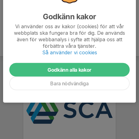
6. Brunflo FK P-10
0
0
0
Godkänn kakor
7. IFK Strömsund P15
0
0
0
Vi använder oss av kakor (cookies) för att vår
webbplats ska fungera bra för dig. De används
även för webbanalys i syfte att hjälpa oss att
förbättra våra tjänster.
Så använder vi cookies
Godkänn alla kakor
Bara nödvändiga