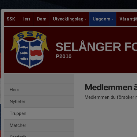
SSK
Herr
Dam
Utvecklingslag
Ungdom
Våra stj
SELÅNGER F
P2010
Medlemmen är
Hem
Medlemmen du försöker nå
Nyheter
Truppen
Matcher