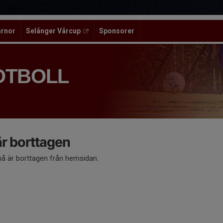
ärnor
Selånger Vårcup
Sponsorer
OTBOLL
 borttagen
 är borttagen från hemsidan.