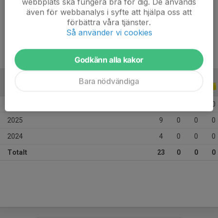
webbplats ska fungera bra för dig. De används
Ålder
15 år
även för webbanalys i syfte att hjälpa oss att
Tidigare klubbar
Matfors IF
förbättra våra tjänster.
Så använder vi cookies
Godkänn alla kakor
Bara nödvändiga
ALLA SERIER
ALLA ÅR
2026
10
0
0
0
2025
9
0
0
0
2024
4
0
0
0
Totalt
23
0
0
0