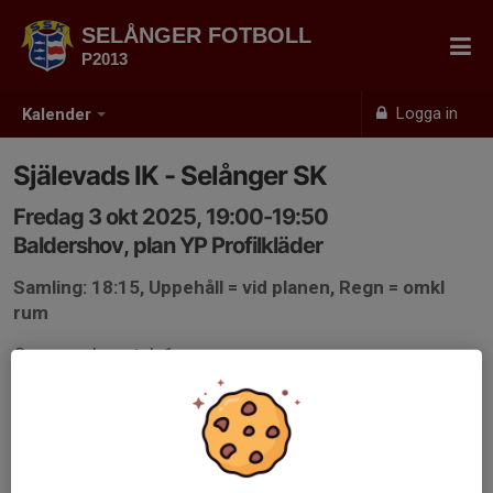
SELÅNGER FOTBOLL
P2013
Logga in
Kalender
Själevads IK - Selånger SK
Fredag 3 okt 2025, 19:00-19:50
Baldershov, plan YP Profilkläder
Samling: 18:15, Uppehåll = vid planen, Regn = omkl
rum
Gruppspelsmatch 1
Speltid 2 x 25 min
Rödblå tröja
Målvakt: Walter