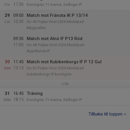
17:30
Fre
Konstgräs 11-manna, Selånger IP
29
09:00
Match mot Fränsta IK P 13/14
10:30
Lör
Div 4D Pojkar Höst 2026 Medelpad
Myggvallen
09:30
Match mot Alnö IF P13 Röd
11:00
Div 4A Pojkar Höst 2026 Medelpad
Äppellunda IP
30
11:45
Match mot Kubikenborgs IF P 12 Gul
13:15
Sön
Div 3C Pojkar Höst 2026 Medelpad
Kubikenborgs IP konstgräs
v.36
31
16:45
Träning
18:15
Mån
Konstgräs 11-manna, Selånger IP
Tillbaka till toppen