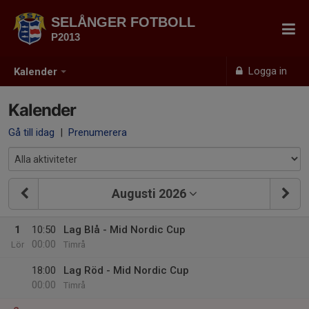
SELÅNGER FOTBOLL
P2013
Logga in
Kalender
Kalender
Gå till idag
|
Prenumerera
Augusti 2026
1
10:50
Lag Blå - Mid Nordic Cup
00:00
Lör
Timrå
18:00
Lag Röd - Mid Nordic Cup
00:00
Timrå