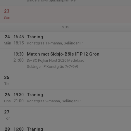
Baldershovs Sjukhusplan 9-9
23
Sön
v.35
24
16:45
Träning
18:15
Mån
Konstgräs 11-manna, Selånger IP
19:30
Match mot Sidsjö-Böle IF P12 Grön
21:00
Div 3C Pojkar Höst 2026 Medelpad
Selånger IP Konstgräs 7v7/9v9
25
Tis
26
19:30
Träning
21:00
Ons
Konstgräs 9-manna, Selånger IP
27
Tor
28
16:00
Träning