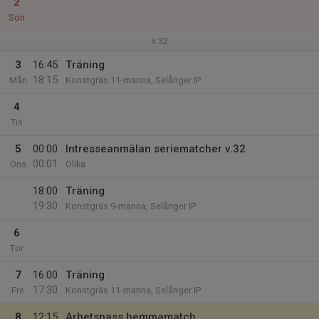
2
Sön
v.32
3
16:45
Träning
18:15
Mån
Konstgräs 11-manna, Selånger IP
4
Tis
5
00:00
Intresseanmälan seriematcher v.32
00:01
Ons
Olika
18:00
Träning
19:30
Konstgräs 9-manna, Selånger IP
6
Tor
7
16:00
Träning
17:30
Fre
Konstgräs 11-manna, Selånger IP
8
12:15
Arbetspass hemmamatch