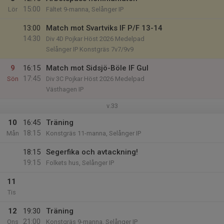
15:00
Lör
Fältet 9-manna, Selånger IP
13:00
Match mot Svartviks IF P/F 13-14
14:30
Div 4D Pojkar Höst 2026 Medelpad
Selånger IP Konstgräs 7v7/9v9
9
16:15
Match mot Sidsjö-Böle IF Gul
17:45
Sön
Div 3C Pojkar Höst 2026 Medelpad
Västhagen IP
v.33
10
16:45
Träning
18:15
Mån
Konstgräs 11-manna, Selånger IP
18:15
Segerfika och avtackning!
19:15
Folkets hus, Selånger IP
11
Tis
12
19:30
Träning
21:00
Ons
Konstgräs 9-manna, Selånger IP