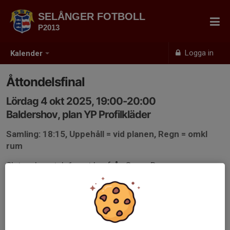
SELÅNGER FOTBOLL
P2013
Logga in
Kalender
Åttondelsfinal
Lördag 4 okt 2025, 19:00-20:00
Baldershov, plan YP Profilkläder
Samling: 18:15, Uppehåll = vid planen, Regn = omkl
rum
Slutspelsmatch 1 mot lag från Grupp B
Matchstart kl 19.00!
Speltid 2 x 25 min
Troligtvis VIT tröja, men ta med bägge
Målvakt: Jonah