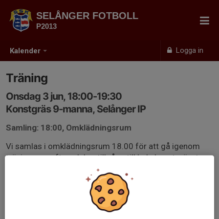
SELÅNGER FOTBOLL
P2013
Logga in
Kalender
Träning
Onsdag 3 jun, 18:00-19:30
Konstgräs 9-manna, Selånger IP
Samling: 18:00, Omklädningsrum
Vi samlas i omklädningsrum 18.00 för att gå igenom
träningens syfte och har tillgång till hela konstgräsytan
från 18.15-19.30.
Vid matchkrock flyttar vi över till fältet.