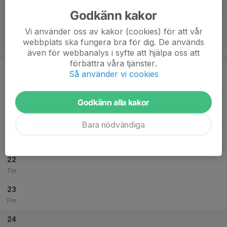
Lör
Godkänn kakor
18
Vi använder oss av kakor (cookies) för att vår
Sön
webbplats ska fungera bra för dig. De används
även för webbanalys i syfte att hjälpa oss att
v.43
förbättra våra tjänster.
19
Så använder vi cookies
Mån
20
Godkänn alla kakor
Tis
Bara nödvändiga
21
Ons
22
Tor
23
Fre
24