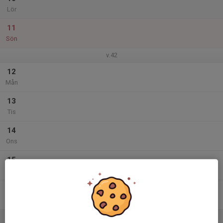
Lör
11
Sön
v.42
12
Mån
13
Tis
14
Ons
15
Tor
16
Fre
17