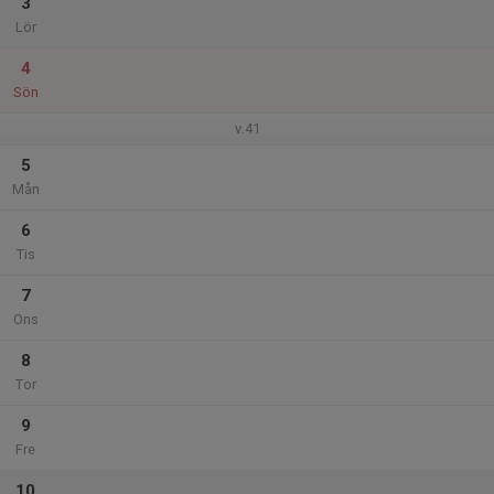
3
Lör
4
Sön
v.41
5
Mån
6
Tis
7
Ons
8
Tor
9
Fre
10