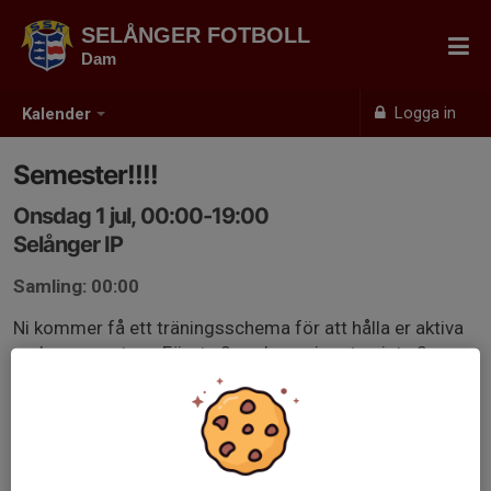
SELÅNGER FOTBOLL
Dam
Logga in
Kalender
Semester!!!!
Onsdag 1 jul, 00:00-19:00
Selånger IP
Samling: 00:00
Ni kommer få ett träningsschema för att hålla er aktiva
under semestern. Första 2 veckorna inget - sista 2
veckorna kör ni igång.