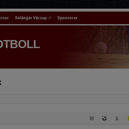
ärnor
Selånger Vårcup
Sponsorer
OTBOLL
k