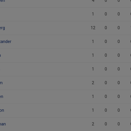
ren
4
0
0
1
0
0
erg
12
0
0
xander
1
0
0
n
1
0
0
m
1
0
0
öm
2
0
0
en
1
0
0
on
1
0
0
man
2
0
0