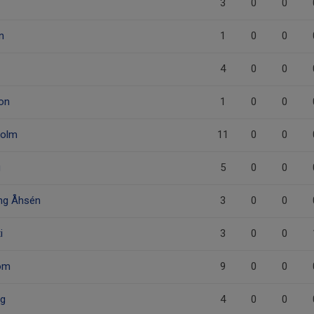
3
0
0
n
1
0
0
4
0
0
on
1
0
0
holm
11
0
0
g
5
0
0
ing Åhsén
3
0
0
i
3
0
0
röm
9
0
0
rg
4
0
0