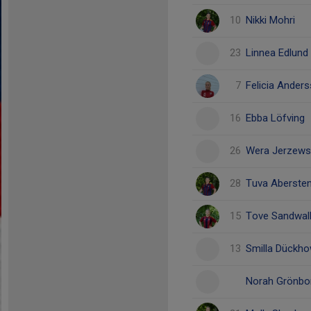
10
Nikki Mohri
23
Linnea Edlund
7
Felicia Ander
16
Ebba Löfving
26
Wera Jerzews
28
Tuva Aberste
15
Tove Sandwal
13
Smilla Dückh
Norah Grönbo