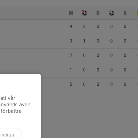
9
3
0
0
0
3
1
0
0
0
7
0
0
0
0
1
0
0
0
0
5
0
0
0
0
att vår
 används även
 förbättra
ändiga