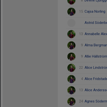
8
Devine Ljungg
15
Cajsa Norling
Astrid Söderb
13
Annabelle Ale
9
Alma Bergma
9
Allie Hällströ
22
Alice Lindstr
4
Alice Fridstad
13
Alice Anderss
24
Agnes Söder