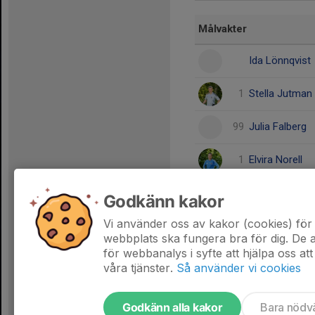
Målvakter
Ida Lönnqvist
1
Stella Jutman
99
Julia Falberg
1
Elvira Norell
1
Agnes Hald
Godkänn kakor
Vi använder oss av kakor (cookies) för 
Dela statistik
webbplats ska fungera bra för dig. De
för webbanalys i syfte att hjälpa oss att
våra tjänster.
Så använder vi cookies
Godkänn alla kakor
Bara nödv