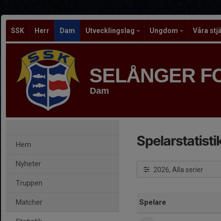
SSK
Herr
Dam
Utvecklingslag
Ungdom
Våra stj
SELÅNGER F
Dam
Spelarstatisti
Hem
Nyheter
2026, Alla serier
Truppen
Matcher
Spelare