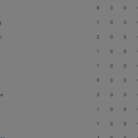
8
0
0
g
1
0
0
m
2
0
0
1
0
0
1
0
0
9
0
0
on
5
0
0
1
0
0
1
0
0