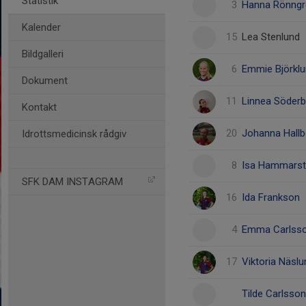
Statistik
3
Hanna Rönngr
Kalender
15
Lea Stenlund
Bildgalleri
6
Emmie Björkl
Dokument
11
Linnea Söderb
Kontakt
20
Johanna Hallb
Idrottsmedicinsk rådgiv
8
Isa Hammars
SFK DAM INSTAGRAM
16
Ida Frankson
4
Emma Carlss
17
Viktoria Näslu
Tilde Carlsson