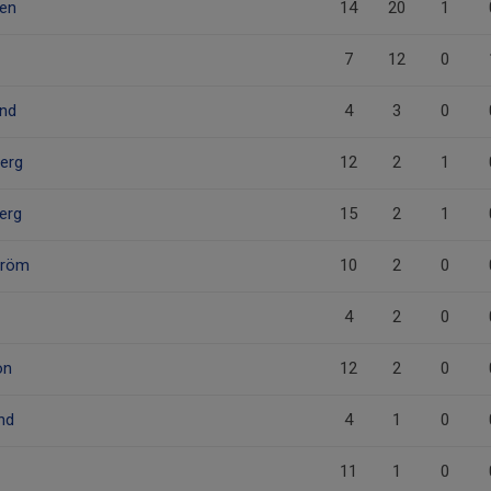
en
14
20
1
7
12
0
und
4
3
0
erg
12
2
1
erg
15
2
1
tröm
10
2
0
4
2
0
on
12
2
0
nd
4
1
0
11
1
0