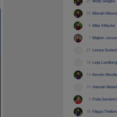
21
Molly Skagbo
33
Minnah Nilsso
6
Milia Viltlycke
7
Majken Jonss
21
Linnea Söder
18
Leija Lundber
14
Kerstin Westl
10
Hannah Melart
5
Frida Sandst
18
Filippa Thelbe