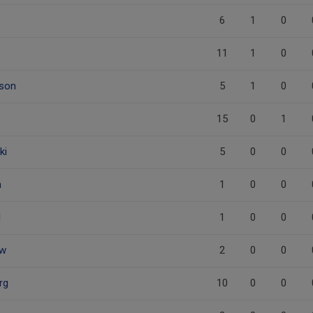
6
1
0
11
1
0
sson
5
1
0
15
0
1
ki
5
0
0
n
1
0
0
l
1
0
0
ow
2
0
0
rg
10
0
0