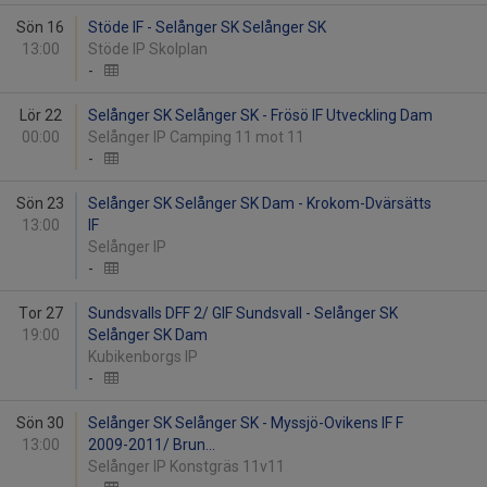
Sön 16
Stöde IF - Selånger SK Selånger SK
13:00
Stöde IP Skolplan
-
Lör 22
Selånger SK Selånger SK - Frösö IF Utveckling Dam
00:00
Selånger IP Camping 11 mot 11
-
Sön 23
Selånger SK Selånger SK Dam - Krokom-Dvärsätts
13:00
IF
Selånger IP
-
Tor 27
Sundsvalls DFF 2/ GIF Sundsvall - Selånger SK
19:00
Selånger SK Dam
Kubikenborgs IP
-
Sön 30
Selånger SK Selånger SK - Myssjö-Ovikens IF F
13:00
2009-2011/ Brun...
Selånger IP Konstgräs 11v11