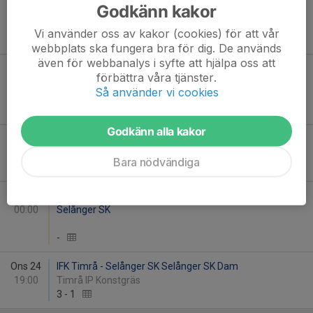
Godkänn kakor
19:30
Dam
Dealbooster Arena 1
Vi använder oss av kakor (cookies) för att vår
2
-
3
webbplats ska fungera bra för dig. De används
även för webbanalys i syfte att hjälpa oss att
Lör 13
Selånger SK Selånger SK - Själevads IK Utveckling
förbättra våra tjänster.
00:00
Flick
Så använder vi cookies
Selånger IP Konstgräs 11v11
-
Godkänn alla kakor
Tor 18
Selånger SK Selånger SK Dam - Ljusdals IF
19:00
Selånger IP Konstgräs 11v11
Bara nödvändiga
3
-
1
Lör 20
Själevads IK Utveckling Flick - Selånger SK
00:00
Selånger SK
-
Ons 24
IFK Timrå - Selånger SK Selånger SK Dam
19:00
Timrå IP Konstgräs
3
-
1