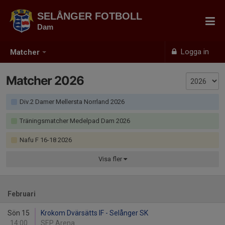
SELÅNGER FOTBOLL
Dam
Logga in
Matcher
Matcher 2026
Div.2 Damer Mellersta Norrland 2026
Träningsmatcher Medelpad Dam 2026
Nafu F 16-18 2026
Visa
fler
Februari
Sön 15
Krokom Dvärsätts IF - Selånger SK
14:00
SEP Arena