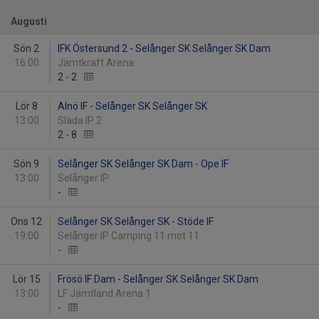
Augusti
Sön 2
IFK Östersund 2 - Selånger SK Selånger SK Dam
16:00
Jämtkraft Arena
2
-
2
Lör 8
Alnö IF - Selånger SK Selånger SK
13:00
Släda IP 2
2
-
8
Sön 9
Selånger SK Selånger SK Dam - Ope IF
13:00
Selånger IP
-
Ons 12
Selånger SK Selånger SK - Stöde IF
19:00
Selånger IP Camping 11 mot 11
-
Lör 15
Frösö IF Dam - Selånger SK Selånger SK Dam
13:00
LF Jämtland Arena 1
-