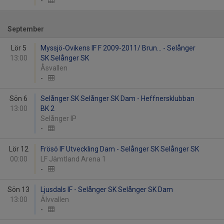
-
September
Lör 5
Myssjö-Ovikens IF F 2009-2011/ Brun... - Selånger
13:00
SK Selånger SK
Åsvallen
-
Sön 6
Selånger SK Selånger SK Dam - Heffnersklubban
13:00
BK 2
Selånger IP
-
Lör 12
Frösö IF Utveckling Dam - Selånger SK Selånger SK
00:00
LF Jämtland Arena 1
-
Sön 13
Ljusdals IF - Selånger SK Selånger SK Dam
13:00
Älvvallen
-