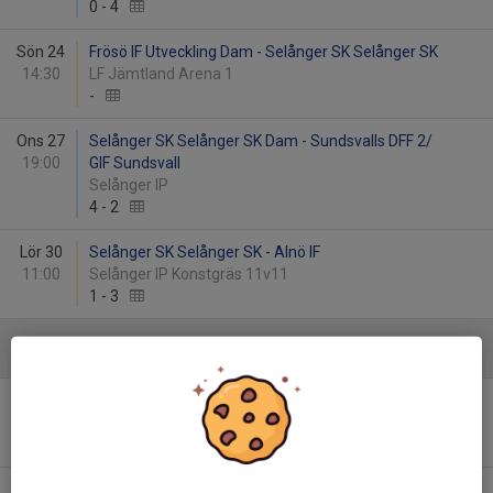
0
-
4
Sön 24
Frösö IF Utveckling Dam - Selånger SK Selånger SK
14:30
LF Jämtland Arena 1
-
Ons 27
Selånger SK Selånger SK Dam - Sundsvalls DFF 2/
19:00
GIF Sundsvall
Selånger IP
4
-
2
Lör 30
Selånger SK Selånger SK - Alnö IF
11:00
Selånger IP Konstgräs 11v11
1
-
3
Juni
Ons 3
Selånger SK Selånger SK Dam - Alnö IF
20:00
Selånger IP Konstgräs 11v11
1
-
2
Tis 9
Heffnersklubban BK 2 - Selånger SK Selånger SK