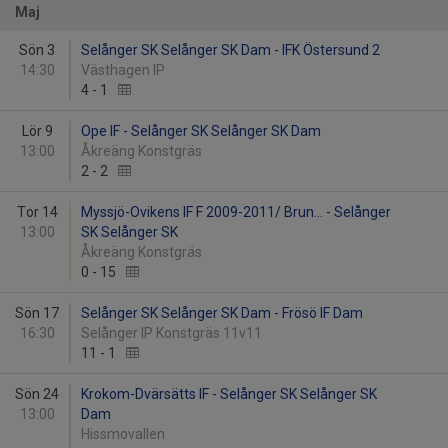
Maj
Sön 3
Selånger SK Selånger SK Dam - IFK Östersund 2
14:30
Västhagen IP
4
-
1
Lör 9
Ope IF - Selånger SK Selånger SK Dam
13:00
Åkreäng Konstgräs
2
-
2
Tor 14
Myssjö-Ovikens IF F 2009-2011/ Brun... - Selånger
13:00
SK Selånger SK
Åkreäng Konstgräs
0
-
15
Sön 17
Selånger SK Selånger SK Dam - Frösö IF Dam
16:30
Selånger IP Konstgräs 11v11
11
-
1
Sön 24
Krokom-Dvärsätts IF - Selånger SK Selånger SK
13:00
Dam
Hissmovallen