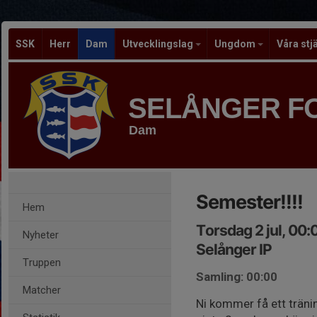
SSK
Herr
Dam
Utvecklingslag
Ungdom
Våra stj
SELÅNGER F
Dam
Semester!!!!
Hem
Torsdag 2 jul, 00
Nyheter
Selånger IP
Truppen
Samling: 00:00
Matcher
Ni kommer få ett träni