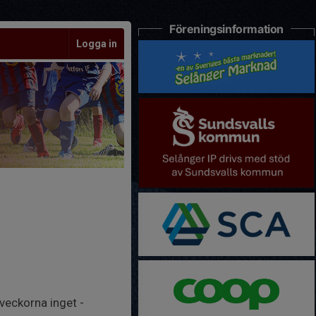
Föreningsinformation
Logga in
veckorna inget -