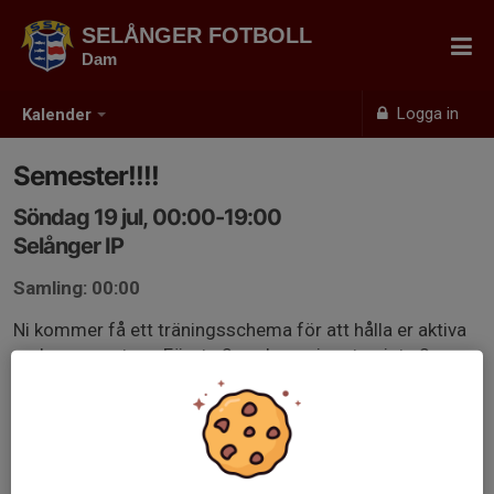
SELÅNGER FOTBOLL
Dam
Logga in
Kalender
Semester!!!!
Söndag 19 jul, 00:00-19:00
Selånger IP
Samling: 00:00
Ni kommer få ett träningsschema för att hålla er aktiva
under semestern. Första 2 veckorna inget - sista 2
veckorna kör ni igång.