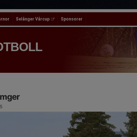
ärnor
Selånger Vårcup
Sponsorer
OTBOLL
åmger
5