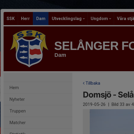
SSK
Herr
Dam
Utvecklingslag
Ungdom
Våra stj
SELÅNGER F
Dam
Tillbaka
Hem
Domsjö - Sel
Nyheter
2019-05-26
|
Bild
33
av 4
Truppen
Matcher