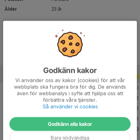
Ålder
23 år
Otroligt hårt jobbande kvick forward där press-spelet är 
perfekt. Löper mycket och skapar ytor för andra. 
Godkänn kakor
ALLA SERIER
ALLA ÅR
Vi använder oss av kakor (cookies) för att vår
webbplats ska fungera bra för dig. De används
2026
14
20
1
0
även för webbanalys i syfte att hjälpa oss att
2025
8
0
0
0
förbättra våra tjänster.
Så använder vi cookies
2024
19
0
0
0
2023
22
5
0
0
Godkänn alla kakor
Totalt
63
25
1
0
Bara nödvändiga