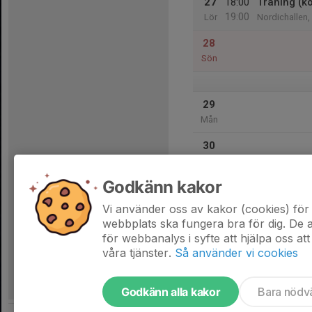
27
18:00
Träning (k
19:00
Lör
Nordichallen,
28
Sön
29
Mån
30
Tis
Godkänn kakor
31
Ons
Vi använder oss av kakor (cookies) för 
webbplats ska fungera bra för dig. De
för webbanalys i syfte att hjälpa oss att
våra tjänster.
Så använder vi cookies
Godkänn alla kakor
Bara nödv