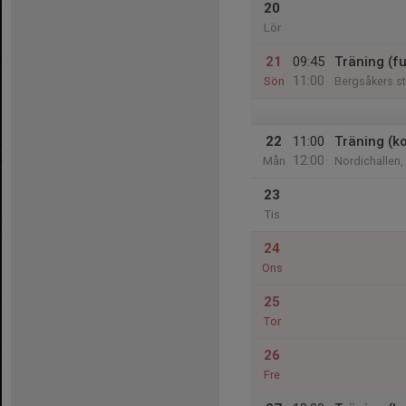
20
Lör
21
09:45
Träning (fu
11:00
Sön
Bergsåkers s
22
11:00
Träning (k
12:00
Mån
Nordichallen,
23
Tis
24
Ons
25
Tor
26
Fre