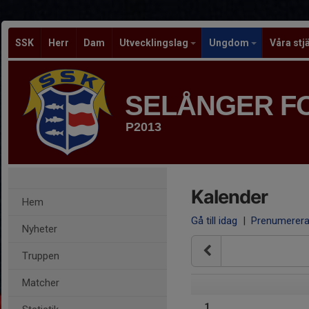
SSK
Herr
Dam
Utvecklingslag
Ungdom
Våra stj
SELÅNGER F
P2013
Kalender
Hem
Gå till idag
|
Prenumerer
Nyheter
Truppen
Matcher
1