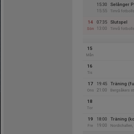
15:30
Selånger P
15:55
Timrå fotbolls
14
07:35
Slutspel
13:00
Sön
Timrå fotbolls
15
Mån
16
Tis
17
19:45
Träning (fu
21:00
Ons
Bergsåkers s
18
Tor
19
18:00
Träning (k
19:00
Fre
Nordichallen,