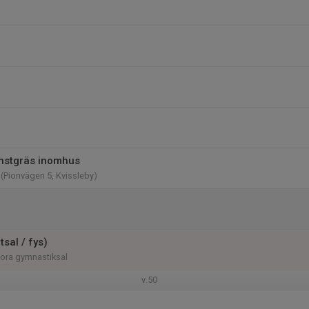
nstgräs inomhus
 (Pionvägen 5, Kvissleby)
tsal / fys)
tora gymnastiksal
v.50