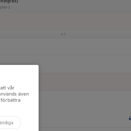
onstgräs)
 plan 2
v.1
att vår
 används även
 förbättra
ändiga