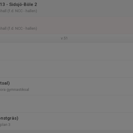
13 - Sidsjö-Böle 2
hall (f.d. NCC - hallen)
hall (f.d. NCC - hallen)
v.51
tsal)
tora gymnastiksal
onstgräs)
 plan 3