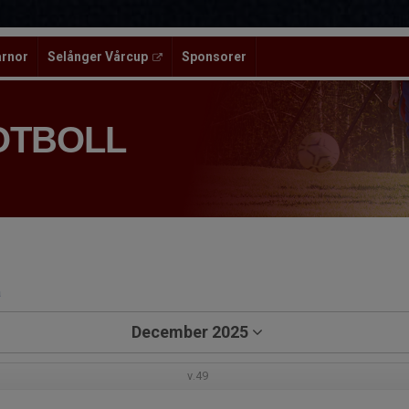
ärnor
Selånger Vårcup
Sponsorer
OTBOLL
a
December 2025
v.49