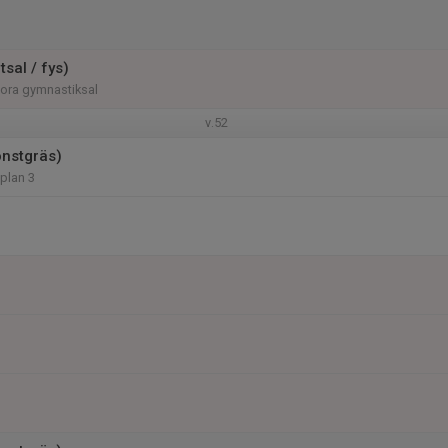
tsal / fys)
tora gymnastiksal
v.52
onstgräs)
 plan 3