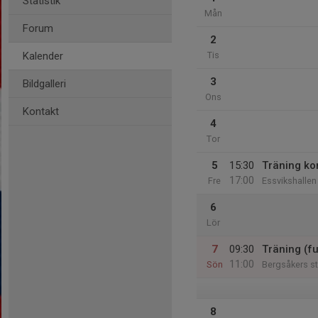
Statistik
Mån
Forum
2
Kalender
Tis
3
Bildgalleri
Ons
Kontakt
4
Tor
5
15:30
Träning ko
17:00
Fre
Essvikshallen
6
Lör
7
09:30
Träning (fu
11:00
Sön
Bergsåkers s
8