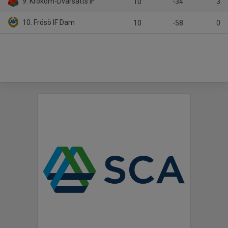
9. Krokom-Dvärsätts IF
10
-34
3
10. Frösö IF Dam
10
-58
0