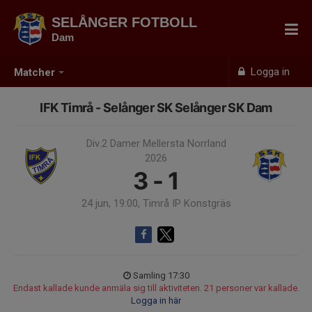
SELÅNGER FOTBOLL
Dam
Logga in
Matcher
IFK Timrå - Selånger SK Selånger SK Dam
Div.2 Damer Mellersta Norrland
2026
3 - 1
24 jun, 19:00, Timrå IP Konstgräs
Samling 17:30
Endast kallade kunde anmäla sig till aktiviteten. 21 personer var kallade.
Logga in här