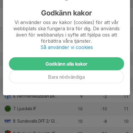
Tabell
Godkänn kakor
Div.2 Damer Mellersta
Vi använder oss av kakor (cookies) för att vår
Norrland 2026
M
+/-
P
webbplats ska fungera bra för dig. De används
1. IFK Timrå
även för webbanalys i syfte att hjälpa oss att
11
39
30
förbättra våra tjänster.
2. Alnö IF
Så använder vi cookies
9
32
22
3. Selånger SK
10
19
20
Godkänn alla kakor
4. Ope IF
9
19
17
Bara nödvändiga
5. IFK Östersund 2
10
3
17
6. Heffnersklubban BK 2
9
-2
11
7. Ljusdals IF
10
-10
11
8. Sundsvalls DFF 2/ GIF Sundsvall
10
-8
10