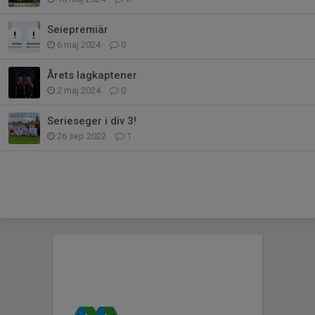
Seiepremiär
6 maj 2024
0
Årets lagkaptener
2 maj 2024
0
Serieseger i div 3!
26 sep 2022
1