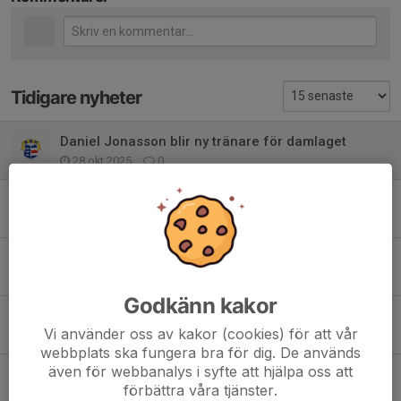
Tidigare nyheter
Daniel Jonasson blir ny tränare för damlaget
28 okt 2025
0
Serieseger!!
30 sep 2024
0
Sista matchen på våromgången borta mot ÖFK
1 jul 2024
0
Godkänn kakor
Vinst i derbyt
Vi använder oss av kakor (cookies) för att vår
20 jun 2024
0
webbplats ska fungera bra för dig. De används
även för webbanalys i syfte att hjälpa oss att
Bortamatch mot OPE
förbättra våra tjänster.
17 jun 2024
0