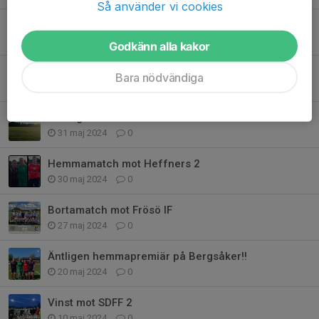
Så använder vi cookies
Nationaldagsfirande mot Härnösands SK
7 jun 2024
0
Godkänn alla kakor
2 st div 3 matcher
Bara nödvändiga
5 jun 2024
0
Selånger - Stöde div 3
31 maj 2024
0
Hemmamatch mot Heffners 2
30 maj 2024
0
Bortamatch mot Frösö IF
27 maj 2024
0
Äntligen hemmapremiär på Bergsåker!!
20 maj 2024
0
Vinst mot SDFF 2
10 maj 2024
0