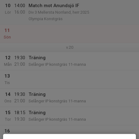
10
14:00
Match mot Anundsjö IF
16:00
Lör
Div 3 Mellersta Norrland, herr 2025
Olympia Konstgräs
11
Sön
v.20
12
19:30
Träning
21:00
Mån
Selånger IP konstgräs 11-manna
13
Tis
14
19:30
Träning
21:00
Ons
Selånger IP konstgräs 11-manna
15
18:15
Träning
19:30
Tor
Selånger IP konstgräs 11-manna
16
Fre