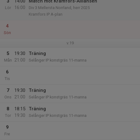
3
14:00
Match mot Kramfors-Alliansen
16:00
Lör
Div 3 Mellersta Norrland, herr 2025
Kramfors IP A-plan
4
Sön
v.19
5
19:30
Träning
21:00
Mån
Selånger IP konstgräs 11-manna
6
Tis
7
19:30
Träning
21:00
Ons
Selånger IP konstgräs 11-manna
8
18:15
Träning
19:30
Tor
Selånger IP konstgräs 11-manna
9
Fre