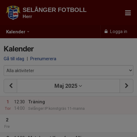
SELÅNGER FOTBOLL
Herr
Logga in
Kalender
Kalender
Gå till idag
|
Prenumerera
Maj 2025
1
12:30
Träning
14:00
Tor
Selånger IP konstgräs 11-manna
2
Fre