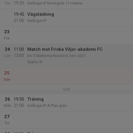
19:30
Tor
Selånger IP konstgräs 11-manna
19:45
Vägstädning
21:00
Selånger IP
23
Fre
24
11:00
Match mot Friska Viljor-akademi FC
13:00
Lör
Div 3 Mellersta Norrland, herr 2025
Skyttis IP
25
Sön
v.22
26
19:30
Träning
21:00
Mån
Selånger IP A-Plan gräs
27
Tis