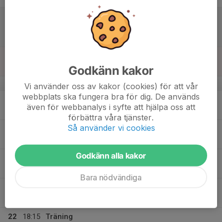
17
14:00
Match mot Dvärsätts BK
16:00
Lör
Div 3 Mellersta Norrland, herr 2025
Selånger IP Konstgräs 11v11
18
Sön
Godkänn kakor
v.21
Vi använder oss av kakor (cookies) för att vår
webbplats ska fungera bra för dig. De används
19
19:30
Träning
även för webbanalys i syfte att hjälpa oss att
21:00
Mån
Selånger IP konstgräs 11-manna
förbättra våra tjänster.
Så använder vi cookies
20
17:45
Vägstädning
21:00
Tis
Selånger IP
Godkänn alla kakor
21
17:30
Vägstädning
19:15
Ons
Selånger IP
Bara nödvändiga
19:30
Träning
21:00
Selånger IP konstgräs 11-manna
22
18:15
Träning