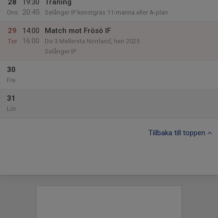
28
19:30
Träning
20:45
Ons
Selånger IP konstgräs 11-manna eller A-plan
29
14:00
Match mot Frösö IF
16:00
Tor
Div 3 Mellersta Norrland, herr 2025
Selånger IP
30
Fre
31
Lör
Tillbaka till toppen