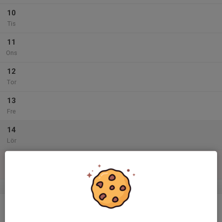
10
Tis
11
Ons
12
Tor
13
Fre
14
Lör
15
Sön
v.47
16
Mån