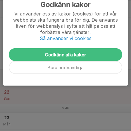
Godkänn kakor
17
Tis
Vi använder oss av kakor (cookies) för att vår
webbplats ska fungera bra för dig. De används
18
även för webbanalys i syfte att hjälpa oss att
Ons
förbättra våra tjänster.
Så använder vi cookies
19
Tor
Godkänn alla kakor
20
Fre
Bara nödvändiga
21
Lör
22
Sön
v.48
23
Mån