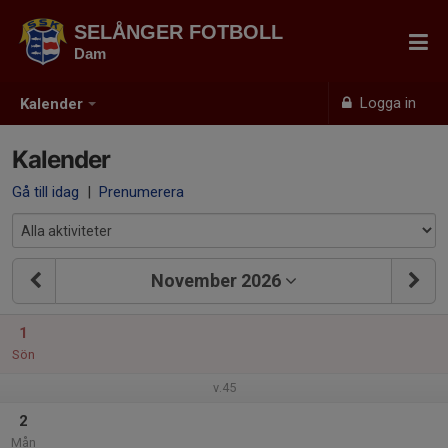
SELÅNGER FOTBOLL
Dam
Logga in
Kalender
Kalender
Gå till idag
|
Prenumerera
November 2026
1
Sön
v.45
2
Mån