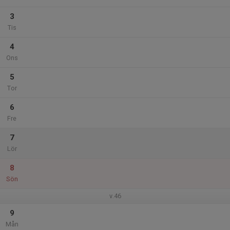
3
Tis
4
Ons
5
Tor
6
Fre
7
Lör
8
Sön
v.46
9
Mån