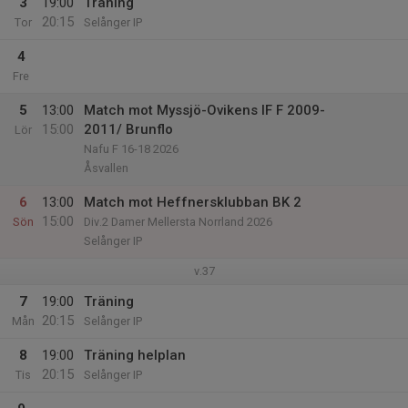
3
19:00
Träning
20:15
Tor
Selånger IP
4
Fre
5
13:00
Match mot Myssjö-Ovikens IF F 2009-
15:00
2011/ Brunflo
Lör
Nafu F 16-18 2026
Åsvallen
6
13:00
Match mot Heffnersklubban BK 2
15:00
Sön
Div.2 Damer Mellersta Norrland 2026
Selånger IP
v.37
7
19:00
Träning
20:15
Mån
Selånger IP
8
19:00
Träning helplan
20:15
Tis
Selånger IP