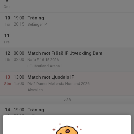
9
Ons
10
19:00
Träning
20:15
Tor
Selånger IP
11
Fre
12
00:00
Match mot Frösö IF Utveckling Dam
02:00
Lör
Nafu F 16-18 2026
LF Jämtland Arena 1
13
13:00
Match mot Ljusdals IF
15:00
Sön
Div.2 Damer Mellersta Norrland 2026
Älvvallen
v.38
14
19:00
Träning
20:15
Mån
Selånger IP
15
19:00
Träning helplan
20:15
Tis
Selånger IP