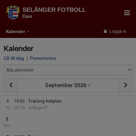
SELÅNGER FOTBOLL
Dam
Logga in
Kalender
Kalender
Gå till idag
|
Prenumerera
September 2026
1
19:00
Träning helplan
20:15
Tis
Selånger IP
2
Ons