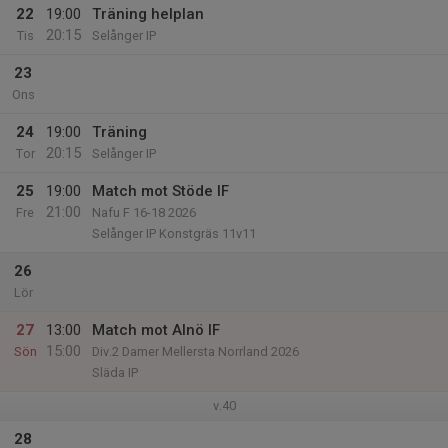
22
19:00
Träning helplan
20:15
Tis
Selånger IP
23
Ons
24
19:00
Träning
20:15
Tor
Selånger IP
25
19:00
Match mot Stöde IF
21:00
Fre
Nafu F 16-18 2026
Selånger IP Konstgräs 11v11
26
Lör
27
13:00
Match mot Alnö IF
15:00
Sön
Div.2 Damer Mellersta Norrland 2026
Släda IP
v.40
28