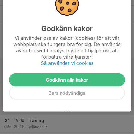
16
Ons
Godkänn kakor
17
19:00
Träning
20:15
Tor
Selånger IP
Vi använder oss av kakor (cookies) för att vår
webbplats ska fungera bra för dig. De används
18
även för webbanalys i syfte att hjälpa oss att
Fre
förbättra våra tjänster.
Så använder vi cookies
19
11:00
Match mot Alnö IF
13:00
Lör
Nafu F 16-18 2026
Selånger IP Konstgräs 11v11
Godkänn alla kakor
20
13:00
Match mot IFK Timrå
Bara nödvändiga
15:00
Sön
Div.2 Damer Mellersta Norrland 2026
Selånger IP
v.39
21
19:00
Träning
20:15
Mån
Selånger IP