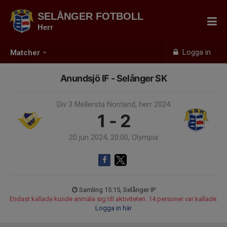
SELÅNGER FOTBOLL
Herr
Logga in
Matcher
Anundsjö IF - Selånger SK
Div 3 Mellersta Norrland, herr 2024
1 - 2
20 jun 2024, 20:00, Olympia
Samling 15:15, Selånger IP
Endast kallade kunde anmäla sig till aktiviteten. 14 personer var kallade.
Logga in här