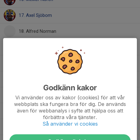
17. Axel Sjöbom
18. Alfred Norman
21. Jonas Öhman
22. Filip Widén (C)
24. Isac Gunnarsson
Godkänn kakor
25. Oskar Erlandsson
Vi använder oss av kakor (cookies) för att vår
webbplats ska fungera bra för dig. De används
även för webbanalys i syfte att hjälpa oss att
33. Karl-William Svedin
förbättra våra tjänster.
Så använder vi cookies
71. Victor Wallgren