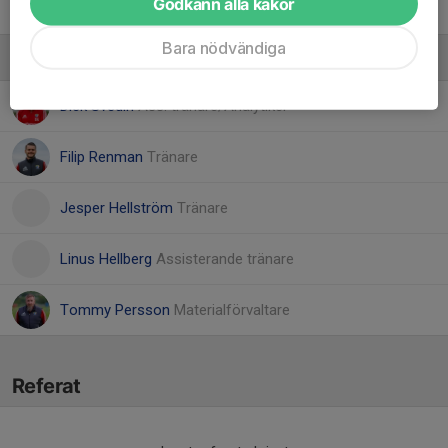
Godkänn alla kakor
96. Sebastian Koivisto
Bara nödvändiga
Ledare
Dick Svedin
Ass. tränare/Analytiker
Filip Renman
Tränare
Jesper Hellström
Tränare
Linus Hellberg
Assisterande tränare
Tommy Persson
Materialförvaltare
Referat